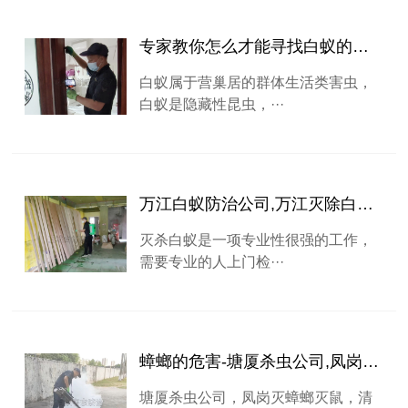
专家教你怎么才能寻找白蚁的巢穴-寮步灭白蚁公司
白蚁属于营巢居的群体生活类害虫，
白蚁是隐藏性昆虫，···
万江白蚁防治公司,万江灭除白蚁（卫城虫控）
灭杀白蚁是一项专业性很强的工作，
需要专业的人上门检···
蟑螂的危害-塘厦杀虫公司,凤岗灭蟑螂灭鼠,清溪杀臭虫跳蚤
塘厦杀虫公司，凤岗灭蟑螂灭鼠，清